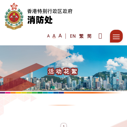
A
A
EN
繁
简
A
活动花絮
1